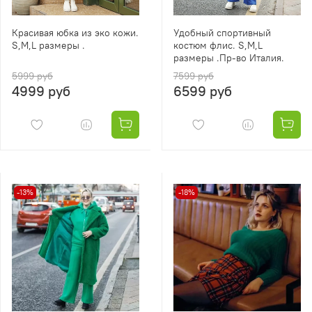
Красивая юбка из эко кожи.
Удобный спортивный
S,M,L размеры .
костюм флис. S,M,L
размеры .Пр-во Италия.
5999 руб
7599 руб
4999 руб
6599 руб
-13%
-18%