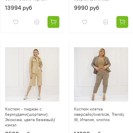
13994 руб
9990 руб
Костюм - пиджак с
Костюм клетка
бермудами(шортами).
оверсайз/oversize, Trendy
Экокожа, цвета бежевый/
W, Италия, хлопок
кэмэл