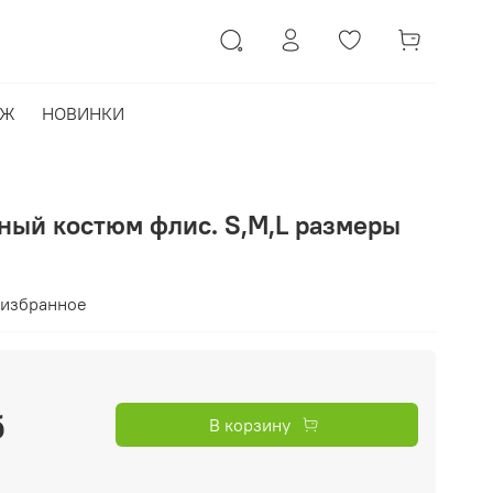
АЖ
НОВИНКИ
ный костюм флис. S,M,L размеры
 избранное
б
В корзину