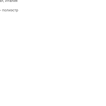
ал, Италия
- полиэстр