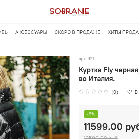
УВЬ
АКСЕССУАРЫ
СКОРО В ПРОДАЖЕ
ХИТЫ ПРОД
арт.
921
Куртка Fly черная
во Италия.
(0)
В
-8%
11599.00 ру
12599.00 руб