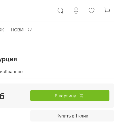
АЖ
НОВИНКИ
урция
 избранное
б
В корзину
Купить в 1 клик