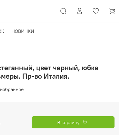
АЖ
НОВИНКИ
теганный, цвет черный, юбка
азмеры. Пр-во Италия.
 избранное
б
В корзину