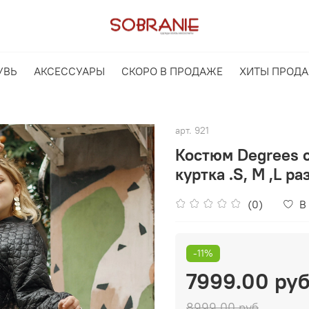
УВЬ
АКСЕССУАРЫ
СКОРО В ПРОДАЖЕ
ХИТЫ ПРОД
арт.
921
Костюм Degrees с
куртка .S, M ,L р
(0)
В
-11%
7999.00 ру
8999.00 руб