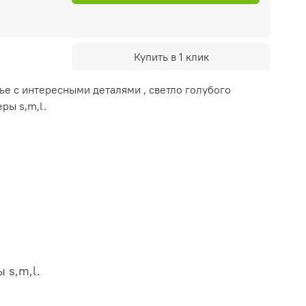
Купить в 1 клик
ье с интересными деталями , светло голубого
ры s,m,l.
 s,m,l.