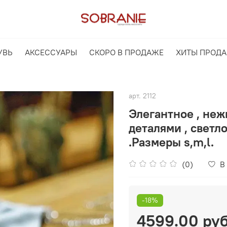
УВЬ
АКСЕССУАРЫ
СКОРО В ПРОДАЖЕ
ХИТЫ ПРОД
арт.
2112
Элегантное , неж
деталями , светл
.Размеры s,m,l.
(0)
В
-18%
4599.00 ру