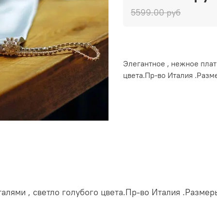
5599.00 руб
Элегантное , нежное плат
цвета.Пр-во Италия .Разме
алями , светло голубого цвета.Пр-во Италия .Размеры