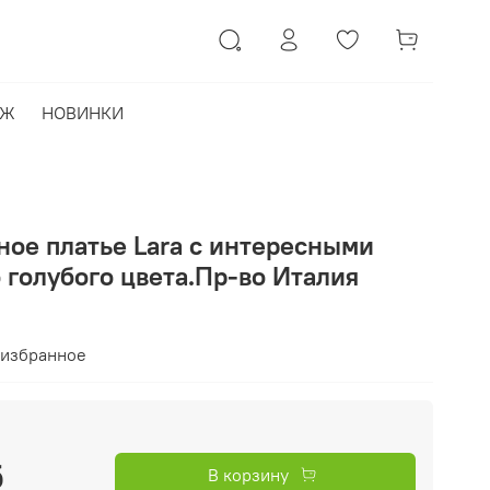
АЖ
НОВИНКИ
ное платье Lara с интересными
о голубого цвета.Пр-во Италия
 избранное
б
В корзину