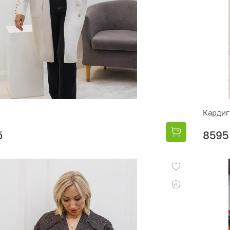
Кардиг
б
8595