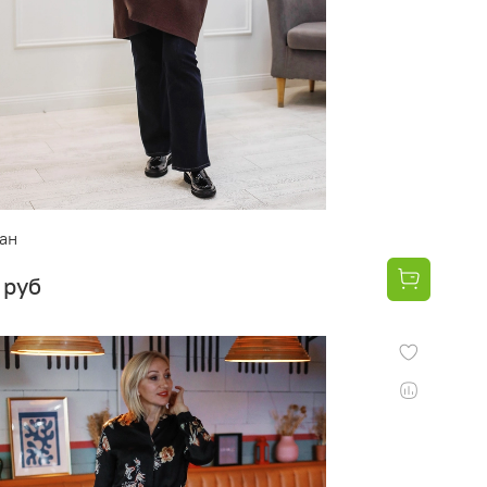
ан
 руб