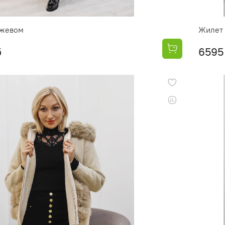
ужевом
Жилет 
б
6595