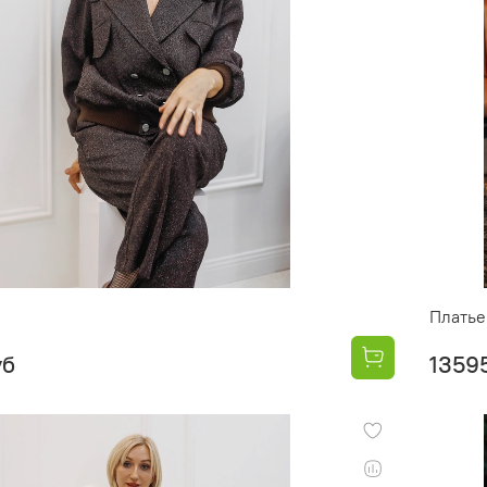
Платье
уб
1359