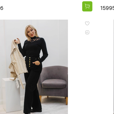
уб
1599