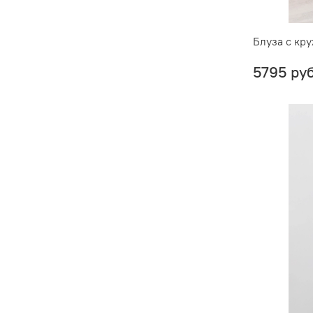
Блуза с кр
5795 ру