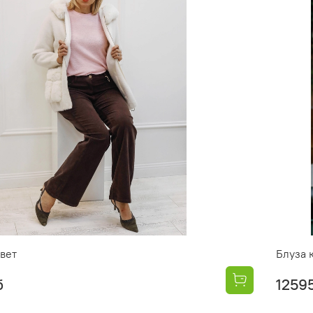
вет
Блуза 
б
1259