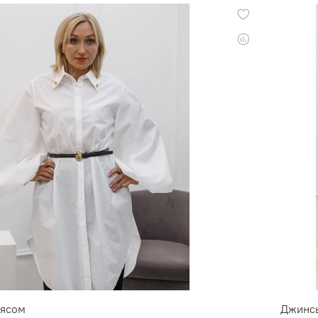
оясом
Джинс